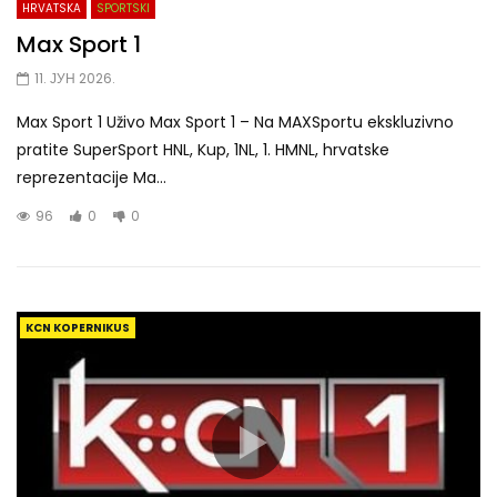
HRVATSKA
SPORTSKI
Max Sport 1
11. ЈУН 2026.
Max Sport 1 Uživo Max Sport 1 – Na MAXSportu ekskluzivno
pratite SuperSport HNL, Kup, 1NL, 1. HMNL, hrvatske
reprezentacije Ma...
96
0
0
KCN KOPERNIKUS