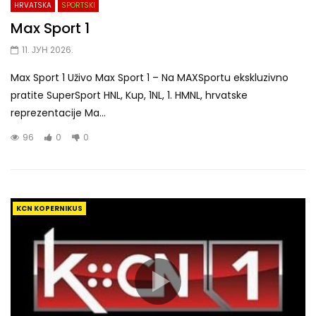
HRVATSKA
SPORTSKI
Max Sport 1
11. ЈУН 2026.
Max Sport 1 Uživo Max Sport 1 – Na MAXSportu ekskluzivno
pratite SuperSport HNL, Kup, 1NL, 1. HMNL, hrvatske
reprezentacije Ma...
96
0
0
KCN KOPERNIKUS