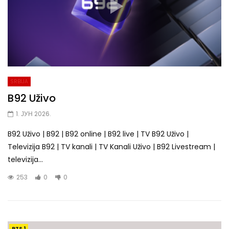
SRBIJA
B92 Uživo
1. ЈУН 2026.
B92 Uživo | B92 | B92 online | B92 live | TV B92 Uživo |
Televizija B92 | TV kanali | TV Kanali Uživo | B92 Livestream |
televizija...
253
0
0
RTS 1