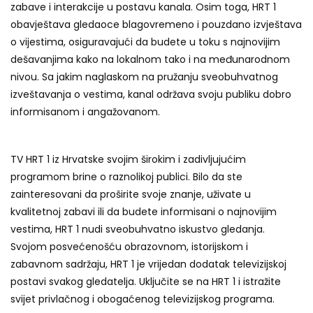
zabave i interakcije u postavu kanala. Osim toga, HRT 1
obavještava gledaoce blagovremeno i pouzdano izvještava
o vijestima, osiguravajući da budete u toku s najnovijim
dešavanjima kako na lokalnom tako i na međunarodnom
nivou. Sa jakim naglaskom na pružanju sveobuhvatnog
izveštavanja o vestima, kanal održava svoju publiku dobro
informisanom i angažovanom.
TV HRT 1 iz Hrvatske svojim širokim i zadivljujućim
programom brine o raznolikoj publici. Bilo da ste
zainteresovani da proširite svoje znanje, uživate u
kvalitetnoj zabavi ili da budete informisani o najnovijim
vestima, HRT 1 nudi sveobuhvatno iskustvo gledanja.
Svojom posvećenošću obrazovnom, istorijskom i
zabavnom sadržaju, HRT 1 je vrijedan dodatak televizijskoj
postavi svakog gledatelja. Uključite se na HRT 1 i istražite
svijet privlačnog i obogaćenog televizijskog programa.