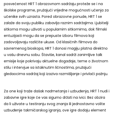
posvećenost HRT 1 obrazovnom sadržaju proteže se i na
školske programe, pružajući vrijedne mogućnosti učenja za
učenike svih uzrasta. Pored obrazovne ponude, HRT 1 se
zalaže da svoju publiku zabavlja raznim sadržajima. Ljubitelji
sitkoma mogu uživati u popularnim sitkomima, dok filmski
entuzijasti mogu da se prepuste izboru filmova koji
zadovoljavaju različite ukuse. Od klasičnih filmova do
savremenog bioskopa, HRT 1 donosi magiju platna direktno
u vašu dnevnu sobu. Štaviše, kanal sadrži zanimljive talk
emisije koje pokrivaju aktuelne događaje, teme o životnom
stilu i intervjue sa istaknutim ličnostima, pružajući
gledaocima sadržaj koji izaziva razmišljanje i privlači pažnju.
Za one koji traže dašak nadmetanja i uzbuđenja, HRT 1 nudi i
zabavne igre koje će vas sigurno držati na ivici. Bez obzira
da li uživate u testiranju svog znanja ili jednostavno volite
uzbuđenje takmičarskog igranja, ove igre dodaju element