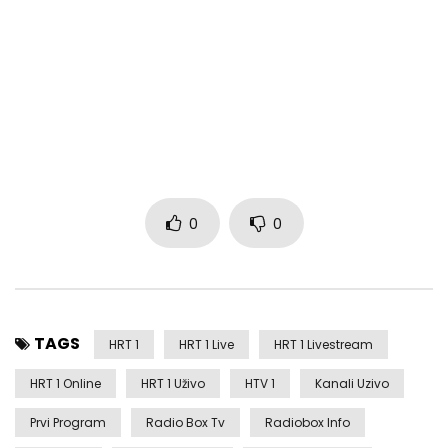
0
0
TAGS
HRT 1
HRT 1 Live
HRT 1 Livestream
HRT 1 Online
HRT 1 Uživo
HTV 1
Kanali Uzivo
Prvi Program
Radio Box Tv
Radiobox Info