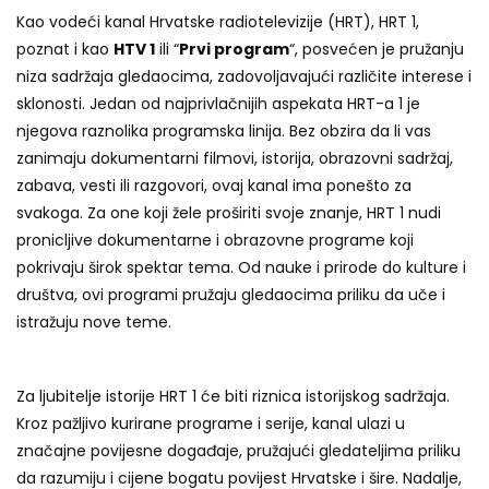
Kao vodeći kanal Hrvatske radiotelevizije (HRT), HRT 1,
poznat i kao
HTV 1
ili “
Prvi program
“, posvećen je pružanju
niza sadržaja gledaocima, zadovoljavajući različite interese i
sklonosti. Jedan od najprivlačnijih aspekata HRT-a 1 je
njegova raznolika programska linija. Bez obzira da li vas
zanimaju dokumentarni filmovi, istorija, obrazovni sadržaj,
zabava, vesti ili razgovori, ovaj kanal ima ponešto za
svakoga. Za one koji žele proširiti svoje znanje, HRT 1 nudi
pronicljive dokumentarne i obrazovne programe koji
pokrivaju širok spektar tema. Od nauke i prirode do kulture i
društva, ovi programi pružaju gledaocima priliku da uče i
istražuju nove teme.
Za ljubitelje istorije HRT 1 će biti riznica istorijskog sadržaja.
Kroz pažljivo kurirane programe i serije, kanal ulazi u
značajne povijesne događaje, pružajući gledateljima priliku
da razumiju i cijene bogatu povijest Hrvatske i šire. Nadalje,