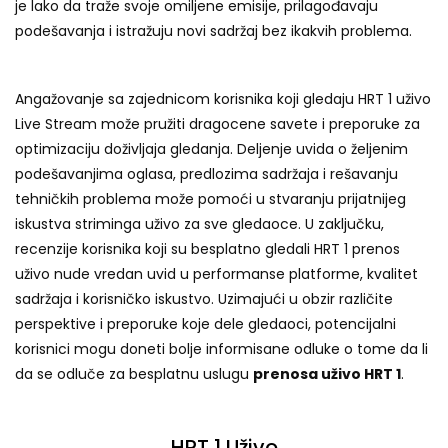
je lako da traže svoje omiljene emisije, prilagođavaju
podešavanja i istražuju novi sadržaj bez ikakvih problema.
Angažovanje sa zajednicom korisnika koji gledaju HRT 1 uživo
Live Stream može pružiti dragocene savete i preporuke za
optimizaciju doživljaja gledanja. Deljenje uvida o željenim
podešavanjima oglasa, predlozima sadržaja i rešavanju
tehničkih problema može pomoći u stvaranju prijatnijeg
iskustva striminga uživo za sve gledaoce. U zaključku,
recenzije korisnika koji su besplatno gledali HRT 1 prenos
uživo nude vredan uvid u performanse platforme, kvalitet
sadržaja i korisničko iskustvo. Uzimajući u obzir različite
perspektive i preporuke koje dele gledaoci, potencijalni
korisnici mogu doneti bolje informisane odluke o tome da li
da se odluče za besplatnu uslugu
prenosa uživo HRT 1
.
HRT 1 Uživo