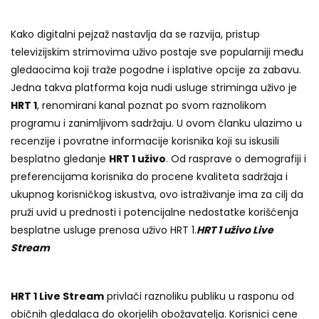
Kako digitalni pejzaž nastavlja da se razvija, pristup
televizijskim strimovima uživo postaje sve popularniji među
gledaocima koji traže pogodne i isplative opcije za zabavu.
Jedna takva platforma koja nudi usluge striminga uživo je
HRT 1
, renomirani kanal poznat po svom raznolikom
programu i zanimljivom sadržaju. U ovom članku ulazimo u
recenzije i povratne informacije korisnika koji su iskusili
besplatno gledanje
HRT 1 uživo
. Od rasprave o demografiji i
preferencijama korisnika do procene kvaliteta sadržaja i
ukupnog korisničkog iskustva, ovo istraživanje ima za cilj da
pruži uvid u prednosti i potencijalne nedostatke korišćenja
besplatne usluge prenosa uživo HRT 1.
HRT 1 uživo Live
Stream
HRT 1 Live Stream
privlači raznoliku publiku u rasponu od
običnih gledalaca do okorjelih obožavatelja. Korisnici cene